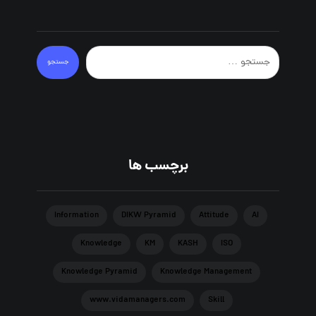
جستجو
برچسب ها
Information
DIKW Pyramid
Attitude
AI
Knowledge
KM
KASH
ISO
Knowledge Pyramid
Knowledge Management
www.vidamanagers.com
Skill