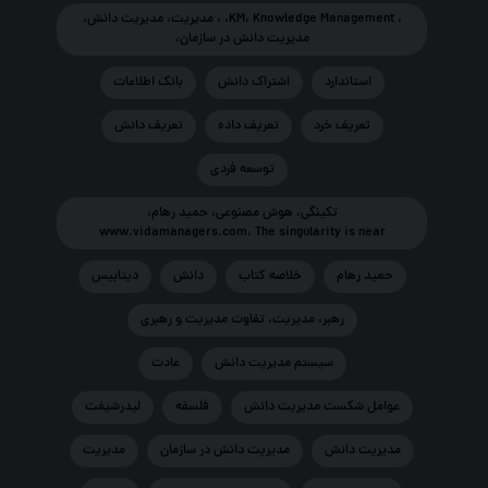
، KM، Knowledge Management، ، مديريت، مديريت دانش،
مديريت دانش در سازمان،
استاندارد
اشتراک دانش
بانك اطلاعات
تعريف خرد
تعريف داده
تعريف دانش
توسعه فردی
تکینگی، هوش مصنوعی، حمید رهام،
www.vidamanagers.com، The singularity is near
حمید رهام
خلاصه کتاب
دانش
ديتابيس
رهبر، مدیریت، تفاوت مدیریت و رهبری
سيستم مديريت دانش
عادت
عوامل شکست مدیریت دانش
فلسفه
لیدرشیفت
مديريت دانش
مديريت دانش در سازمان
مدیریت