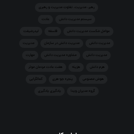
رهبر، مدیریت، تفاوت مدیریت و رهبری
سيستم مديريت دانش
عادت
عوامل شکست مدیریت دانش
فلسفه
لیدرشیفت
مديريت دانش
مديريت دانش در سازمان
مدیریت
مدیریت دانش
مشاوره مدیریت دانش
مهارت
هرم دانش
هزينه
هفت عادت مردمان موثر
هوش مصنوعي
پنجره جو-هری
کمالگرایی
گروه مدیران ویدا
یادگیری یادگیری