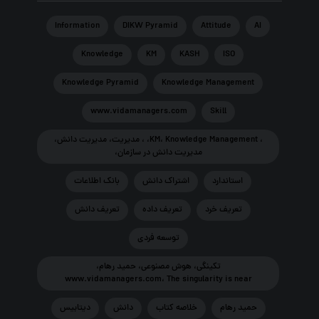
Information
DIKW Pyramid
Attitude
AI
Knowledge
KM
KASH
ISO
Knowledge Pyramid
Knowledge Management
www.vidamanagers.com
Skill
، KM، Knowledge Management، ، مديريت، مديريت دانش،
مديريت دانش در سازمان،
استاندارد
اشتراک دانش
بانك اطلاعات
تعريف خرد
تعريف داده
تعريف دانش
توسعه فردی
تکینگی، هوش مصنوعی، حمید رهام،
www.vidamanagers.com، The singularity is near
حمید رهام
خلاصه کتاب
دانش
ديتابيس