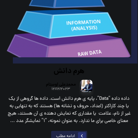
هرم دانش
محمدعلي اوستام
۱۲/۱۲/۲۰۲۳
داده داده “Data”، پايه ي هرم دانش است. داده ها گروهي از یک
یا چند کاراکتر (اعداد، حروف و نشانه ها) هستند كه به تنهايي به
غير از نام، علامت يا مقداري كه نمايش دهنده ي آن هستند،‌ هیچ
معنای خاصی برای ما ندارد. به عنوان نمونه، “1” نمايشگر عدد ...
ادامه مطلب