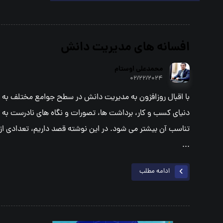
افسانه هاي مديريت دانش
محمدعلي اوستام
۰۲/۲۲/۲۰۲۴
با اقبال روزافزون به مديريت دانش در سطح جوامع مختلف به 
دنياي كسب و كار، برداشت ها،‌ تصورات و نگاه هاي نادرست به 
تناسب آن بيشتر مي شود. در اين نوشته قصد داريم، تعدادي از آن
...
ادامه مطلب