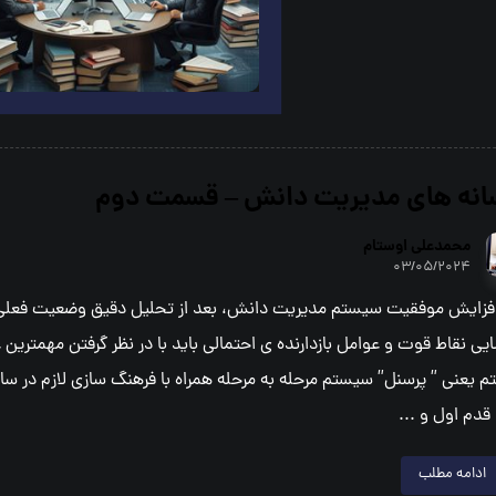
انه هاي مديريت دانش – قسمت دوم
محمدعلي اوستام
۰۳/۰۵/۲۰۲۴
افزايش موفقيت سيستم مديريت دانش، بعد از تحليل دقيق وضعيت فعلي 
يي نقاط قوت و عوامل بازدارنده ي احتمالي بايد با در نظر گرفتن مهمترين 
 يعني ” پرسنل” سيستم مرحله به مرحله همراه با فرهنگ سازي لازم در ساز
 قدم اول و ...
ادامه مطلب