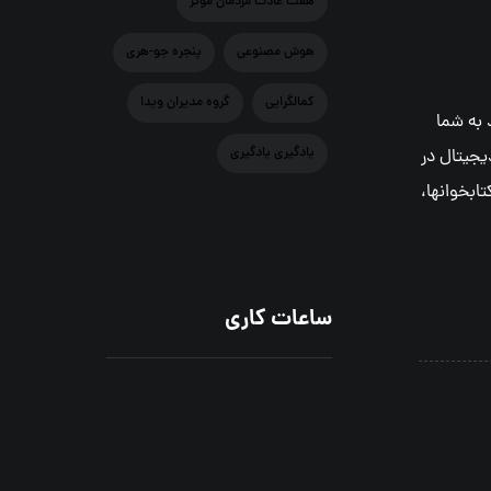
هفت عادت مردمان موثر
هوش مصنوعي
پنجره جو-هری
کمالگرایی
گروه مدیران ویدا
 به شما
یادگیری یادگیری
یجیتال در
ابخوانها،
ساعات کاری