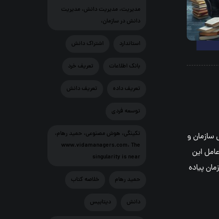
مديريت، مديريت دانش، مديريت
دانش در سازمان،
استاندارد
اشتراک دانش
بانك اطلاعات
تعريف خرد
تعريف داده
تعريف دانش
توسعه فردی
تکینگی، هوش مصنوعی، حمید رهام،
سازمان و
www.vidamanagers.com، The
عامل اين
singularity is near
مان پياده
حمید رهام
خلاصه کتاب
دانش
ديتابيس