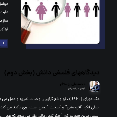
عوامل
دارند
سازما
نوآوری
ديدگاههاي فلسفي دانش (بخش دوم)
محمدعلي اوستام
۰۴/۲۴/۲۰۲۴
مك موراي ( 1961 ) ، او واقع گرايي را وحدت نظريه و عمل
اصلي فكر، “اثربخشي” و “صحت ” عمل است. وي تاكيد مي كند ك
است. بدين صورت كه: ” فكر تنها زماني آغاز مي شود كه عمل ...