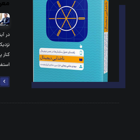
معر
در آی
نزدیک
کنار 
استفا