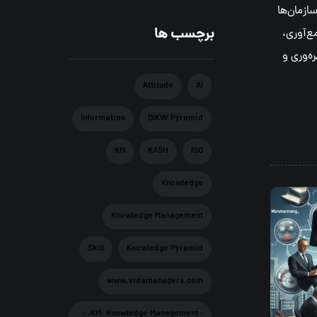
ازمان‌ها
برچسب ها
ع‌آوری،
ه‌وری و
Attitude
AI
Information
DIKW Pyramid
KM
KASH
ISO
Knowledge
Knowledge Management
Skill
Knowledge Pyramid
www.vidamanagers.com
، KM، Knowledge Management، ،