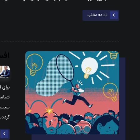
ادامه مطلب
افس
براي 
شناسا
سيستم
گردد.