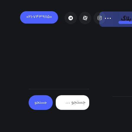
021-74391150
بلاگ
جستجو